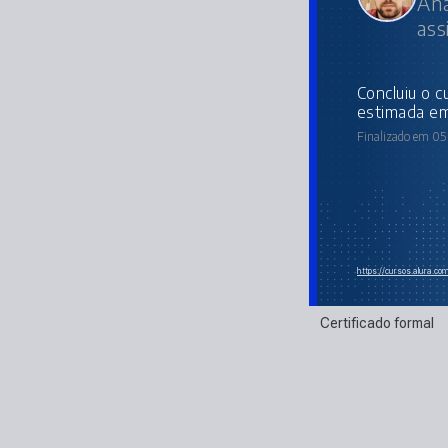
Aná
ass
concluiu o curso online com carga horária
estimada em
Finalizado em 05 
https://cursos.alura.co
Certificado formal