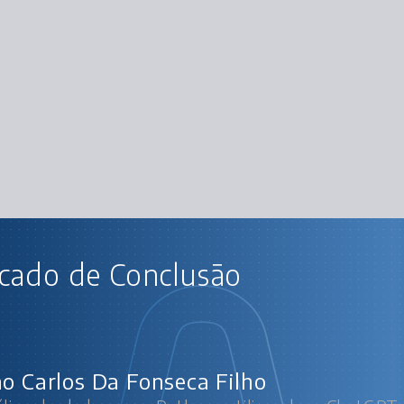
AU
icado de Conclusão
álise de dados com Python: utilizando o Ch
Expl
Limpe
Visual
ão Carlos Da Fonseca Filho