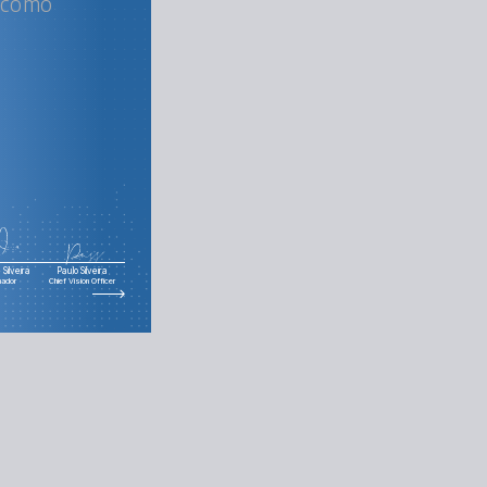
T como
Silveira
Paulo Silveira
nador
Chief Vision Officer