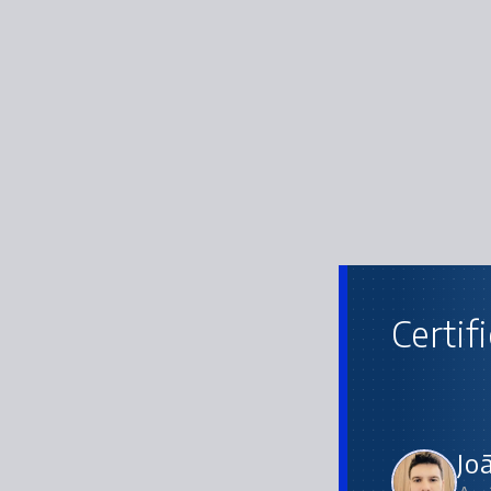
Certif
An
Jo