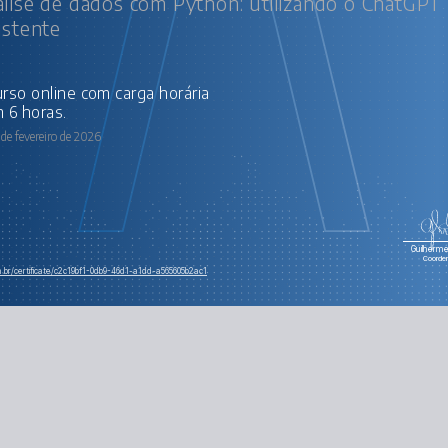
lise de dados com Python: utilizando o ChatGP
istente
 6 horas.
de fevereiro de 2026
Guilherme 
Coorde
m.br/certificate/c2c19bf1-0db9-46d1-a1dd-a565605b2ac1