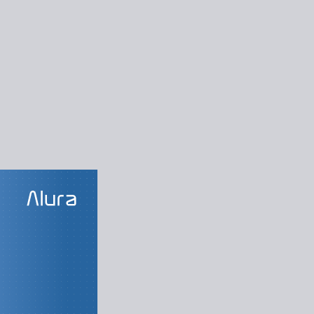
LAS DO CURSO
atGPT como
assistente
Acesso aos dados
oração dos dados
za e tratamento
ização dos dados