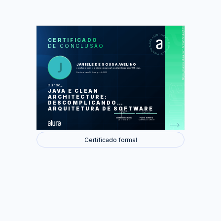
https://cursos.alura.com.br/certificate/1d03c513-01c4-4ae6-832f-df134385c9b5
LAS
AU
CERTIFICADO
DE CONCLUSÃO
Arquitetura de Software
Domain Model
Camadas
Repositórios
JANIELE DE SOUSA AVELINO
Services
concluiu o curso online com carga horária estimada em 10 horas.
Interface com usuário
Finalizado em 15 de março de 2022
Curso
Foram feitas 55 de 55 atividades.
JAVA E CLEAN
ARCHITECTURE:
DESCOMPLICANDO
ARQUITETURA DE SOFTWARE
Guilherme Silveira
Paulo Silveira
Coordenador
Chief Vision Officer
Certificado formal