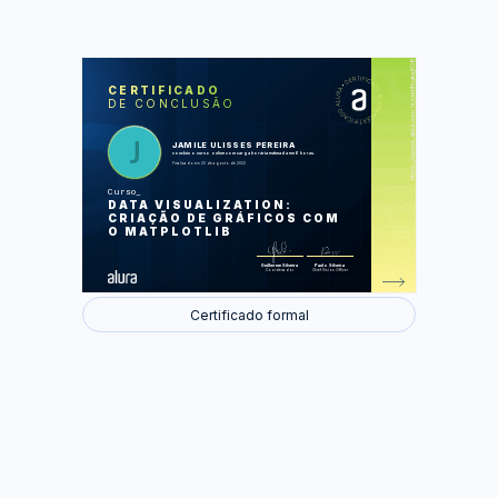
https://cursos.alura.com.br/certificate/f08399bc-516e-48c3-a274-18f4608c117c
LAS
AU
CERTIFICADO
DE CONCLUSÃO
Primeiras visualizações
Customizando nossas
visualizações
Anotações e diversos gráficos
JAMILE ULISSES PEREIRA
Visualizando dados diferentes
concluiu o curso online com carga horária estimada em 6 horas.
Customizando Histogramas
Finalizado em 20 de agosto de 2022
Curso
Foram feitas 38 de 38 atividades.
DATA VISUALIZATION:
CRIAÇÃO DE GRÁFICOS COM
O MATPLOTLIB
Guilherme Silveira
Paulo Silveira
Coordenador
Chief Vision Officer
Certificado formal