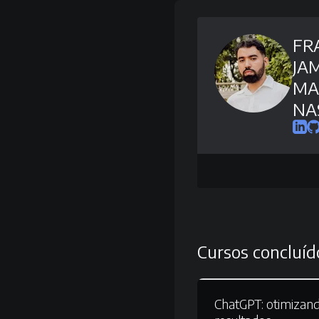
FR
JA
MA
NA
Cursos concluíd
ChatGPT:
otimizand