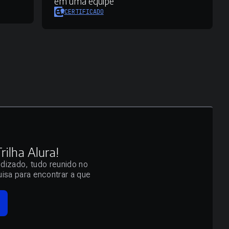
em uma equipe
CERTIFICADO
ilha Alura!
ndizado, tudo reunido no
isa para encontrar a que