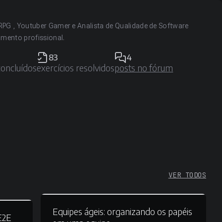
RPG , Youtuber Gamer e Analista de Qualidade de Software
mento profissional.
83
4
concluídos
exercícios resolvidos
posts no fórum
VER TODOS
Equipes ágeis:
organizando os papéis
E2E