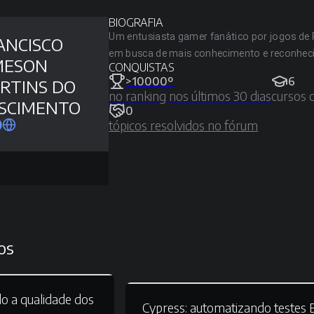
BIOGRAFIA
Um entusiasta gamer fanático por jogos de 
ANCISCO
em busca de mais conhecimento e reconheci
MESON
CONQUISTAS
>10000º
6
RTINS DO
no ranking nos últimos 30 dias
cursos 
SCIMENTO
0
tópicos resolvidos no fórum
os
o a qualidade dos
Cypress:
automatizando testes 