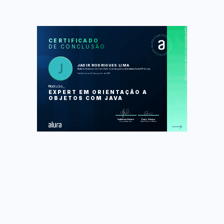
https://cursos.alura.com.br/module/certificate/7ef5c26e-1f37-4e00-8036-278295a5bb09
SOS
CUR
CERTIFICADO
DE CONCLUSÃO
Design Patterns Java I: Boas
práticas de programação
Design Patterns Java II: Boas
praticas de programação
JADIR RODRIGUES LIMA
SOLID com Java: Orientação a
finalizou 5 cursos do módulo com carga horária estimada em 68 horas.
Objetos com Java
Finalizado em 03 de agosto de 2016
Java e Testes: Test Driven
Development com Junit
Modulo
Teste de Integração: Testes SQL e
EXPERT EM ORIENTAÇÃO A
DAOs automatizados em Java
OBJETOS COM JAVA
Foram feitas 42 de 175 atividades.
Guilherme Silveira
Paulo Silveira
Coordenador
Chief Vision Officer