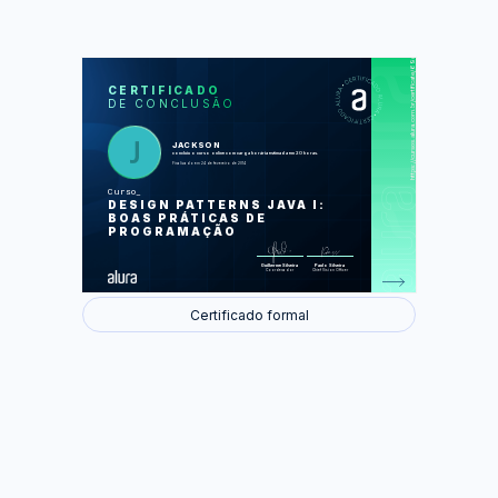
https://cursos.alura.com.br/certificate/69d08bf1381f552573872d94d61e29c3
LAS
AU
CERTIFICADO
DE CONCLUSÃO
A grande variedade de impostos e o
padrão Strategy
Muitos Descontos e o Chain of
Responsibility
JACKSON
Códigos parecidos e o Template
concluiu o curso online com carga horária estimada em 20 horas.
Method
Finalizado em 24 de fevereiro de 2014
Comportamentos compostos por
outros comportamentos e o Decorator
Curso
Estados que variam e o State
DESIGN PATTERNS JAVA I:
Criação de objetos e o Builder
Executando diferentes ações e o
BOAS PRÁTICAS DE
Observer
PROGRAMAÇÃO
Além dos padrões de projeto
Foram feitas 50 de 50 atividades.
Guilherme Silveira
Paulo Silveira
Coordenador
Chief Vision Officer
Certificado formal