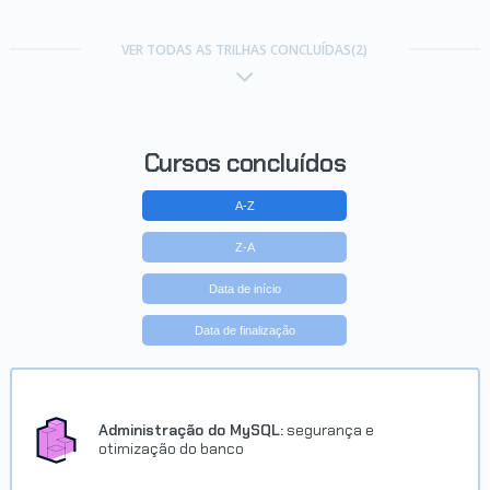
VER TODAS AS TRILHAS CONCLUÍDAS(2)
Cursos concluídos
A-Z
Z-A
Data de início
Data de finalização
Administração do MySQL:
segurança e
otimização do banco