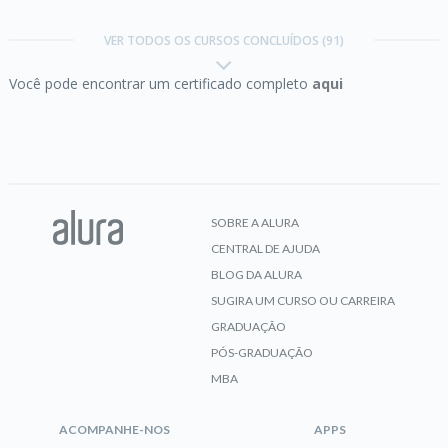
Android parte 1:
crie um app mobile
VER TODOS OS CURSOS CONCLUÍDOS (91)
Você pode encontrar um certificado completo
aqui
CERTIFICADO
Android parte 2:
avançando com listeners, menu
e UI
SOBRE A ALURA
CENTRAL DE AJUDA
CERTIFICADO
BLOG DA ALURA
SUGIRA UM CURSO OU CARREIRA
GRADUAÇÃO
PÓS-GRADUAÇÃO
Android parte 3:
refinando o projeto
MBA
ACOMPANHE-NOS
APPS
CERTIFICADO