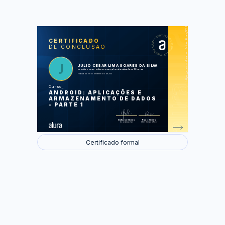
https://cursos.alura.com.br/certificate/529b16a40729be3fe398d64cc0444c80
LAS
AU
CERTIFICADO
DE CONCLUSÃO
Android e OlaMundo
Cadastro de alunos
Tela de cadastro
Persistência com SQLite
JULIO CESAR LIMA SOARES DA SILVA
Completando o cadastro
concluiu o curso online com carga horária estimada em 12 horas.
Finalizado em 30 de setembro de 2015
Foram feitas 47 de 47 atividades.
Curso
ANDROID: APLICAÇÕES E
ARMAZENAMENTO DE DADOS
- PARTE 1
Guilherme Silveira
Paulo Silveira
Coordenador
Chief Vision Officer
Certificado formal