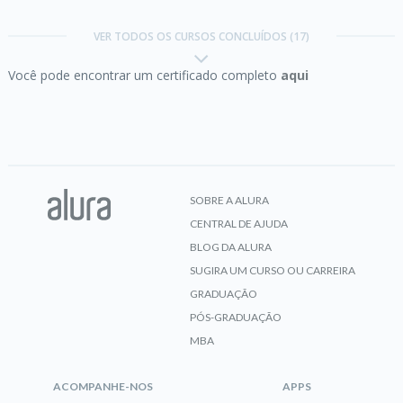
HTTP:
Entendendo a web por baixo dos panos
VER TODOS OS CURSOS CONCLUÍDOS (17)
Você pode encontrar um certificado completo
aqui
CERTIFICADO
HTTP:
Entendendo a web por baixo dos panos
SOBRE A ALURA
CENTRAL DE AJUDA
CERTIFICADO
BLOG DA ALURA
SUGIRA UM CURSO OU CARREIRA
GRADUAÇÃO
PÓS-GRADUAÇÃO
Java I:
Primeiros passos
MBA
ACOMPANHE-NOS
APPS
CERTIFICADO