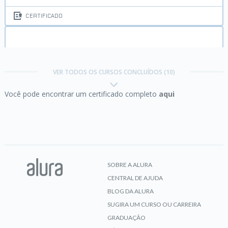
CERTIFICADO
Docker:
Criando containers sem dor de cabeça
VER TODOS OS CURSOS CONCLUÍDOS (10)
Você pode encontrar um certificado completo
aqui
CERTIFICADO
Git e Github:
controle e compartilhe seu código
SOBRE A ALURA
CENTRAL DE AJUDA
CERTIFICADO
BLOG DA ALURA
SUGIRA UM CURSO OU CARREIRA
GRADUAÇÃO