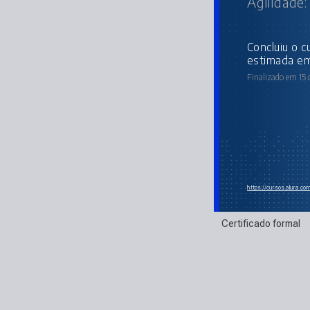
Agilidade
concluiu o curso online com carga horária
estimada em
Finalizado em 15 
https://cursos.alura.c
Certificado formal