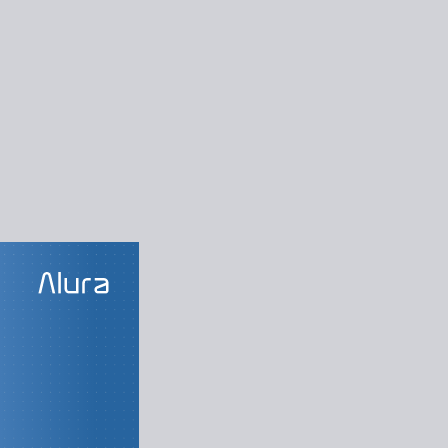
LAS DO CURSO
mação ágil
O Método Ágil
Método Waterfall
Priorização
Fluxos
Rápido Feedback
O que é ser Ágil
O Manifesto Ágil
s do Método Ágil