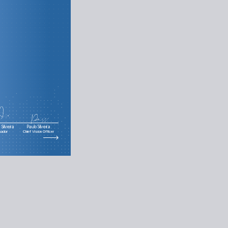
Silveira
Paulo Silveira
nador
Chief Vision Officer