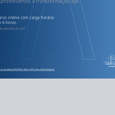
: promovendo a transformação ágil
 6 horas.
de setembro de 2021
Guilherme 
Coorde
om.br/certificate/64d1f52d-84df-407b-b4ca-b82ab3a9da42