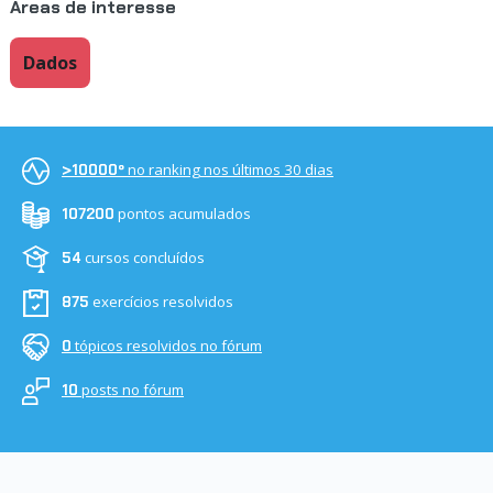
Áreas de interesse
Dados
no ranking nos últimos 30 dias
>10000º
pontos acumulados
107200
cursos concluídos
54
exercícios resolvidos
875
tópicos resolvidos no fórum
0
posts no fórum
10