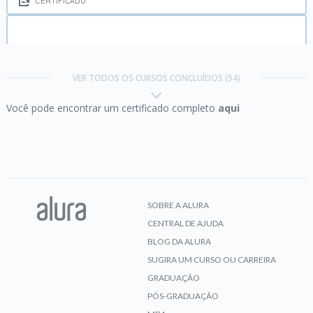
CERTIFICADO
Business Intelligence:
trabalhando com Data
Warehouse
VER TODOS OS CURSOS CONCLUÍDOS (54)
Você pode encontrar um certificado completo
aqui
CERTIFICADO
Carreira Engenharia de IA:
Boas-vindas e
primeiros passos
SOBRE A ALURA
CENTRAL DE AJUDA
CERTIFICADO
BLOG DA ALURA
SUGIRA UM CURSO OU CARREIRA
GRADUAÇÃO
Carreira Especialista em IA:
Boas-vindas e
PÓS-GRADUAÇÃO
primeiros passos