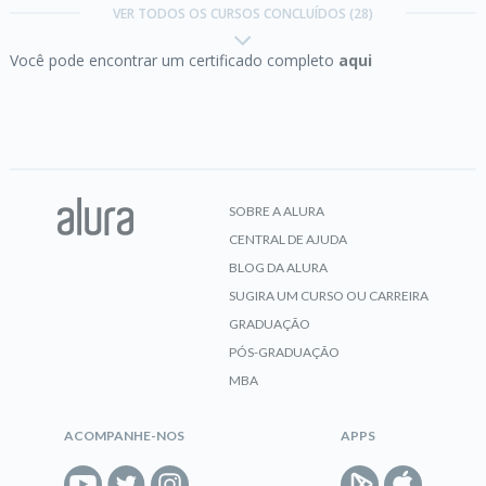
VER TODOS OS CURSOS CONCLUÍDOS (28)
Você pode encontrar um certificado completo
aqui
CERTIFICADO
CSS:
construindo layouts responsivos com grid
SOBRE A ALURA
CENTRAL DE AJUDA
CERTIFICADO
BLOG DA ALURA
SUGIRA UM CURSO OU CARREIRA
GRADUAÇÃO
PÓS-GRADUAÇÃO
CSS:
explorando seletores e utilizando variáveis
MBA
ACOMPANHE-NOS
APPS
CERTIFICADO