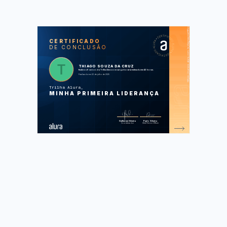
https://cursos.alura.com.br/degree/certificate/88083aaa-25ed-44f4-bb67-caf7694ea511
SOS
CUR
CERTIFICADO
DE CONCLUSÃO
Liderança: aprendendo sobre a
missão e propósito de liderar pessoas
Liderança: práticas de gestão e
melhorias
THIAGO SOUZA DA CRUZ
Hábitos na liderança: boas práticas
finalizou 6 cursos da Trilha Alura com carga horária estimada em 42 horas.
Mindset digital: técnicas e
Finalizado em 22 de julho de 2025
habilidades para liderança remota
Princípios do trabalho em equipe:
Trilha Alura
relações colaborativas
MINHA PRIMEIRA LIDERANÇA
Delegação de tarefas: obtenha o
melhor do seu time
Foram feitas 217 de 217 atividades.
Guilherme Silveira
Paulo Silveira
Coordenador
Chief Vision Officer