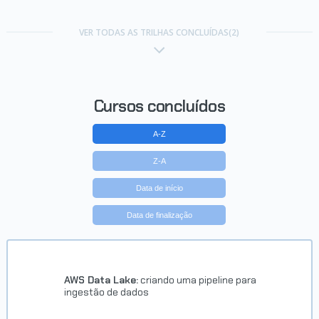
VER TODAS AS TRILHAS CONCLUÍDAS(2)
Cursos concluídos
A-Z
Z-A
Data de início
Data de finalização
AWS Data Lake:
criando uma pipeline para
ingestão de dados