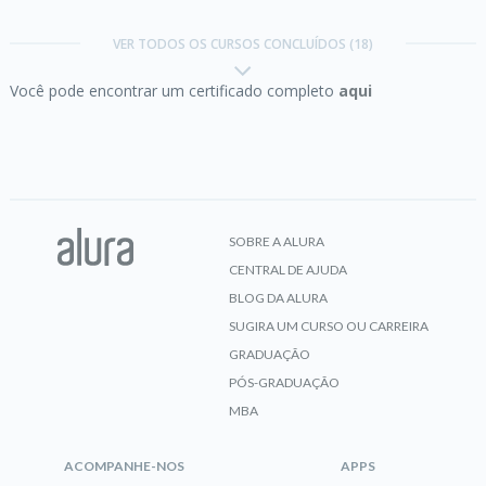
NumPy:
análise numérica eficiente com Python
VER TODOS OS CURSOS CONCLUÍDOS (18)
Você pode encontrar um certificado completo
aqui
CERTIFICADO
Pandas I/O:
trabalhando com diferentes formatos
de arquivos
SOBRE A ALURA
CENTRAL DE AJUDA
CERTIFICADO
BLOG DA ALURA
SUGIRA UM CURSO OU CARREIRA
GRADUAÇÃO
PÓS-GRADUAÇÃO
Pandas:
conhecendo a biblioteca
MBA
ACOMPANHE-NOS
APPS
CERTIFICADO