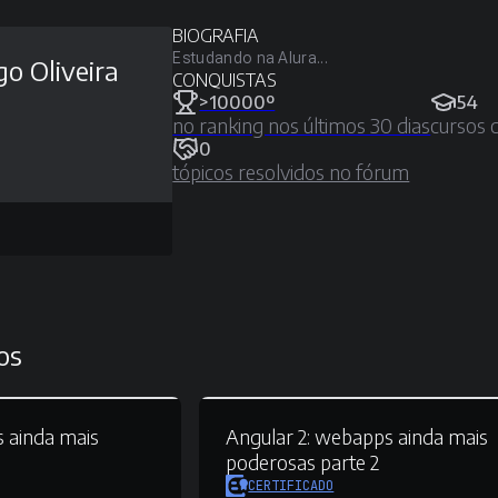
BIOGRAFIA
Estudando na Alura...
o Oliveira
CONQUISTAS
>10000º
54
no ranking nos últimos 30 dias
cursos 
0
tópicos resolvidos no fórum
os
 ainda mais
Angular 2:
webapps ainda mais
poderosas parte 2
CERTIFICADO