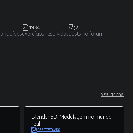
1934
21
concluídos
exercícios resolvidos
posts no fórum
VER TODOS
Blender 3D:
Modelagem no mundo
real
CERTIFICADO