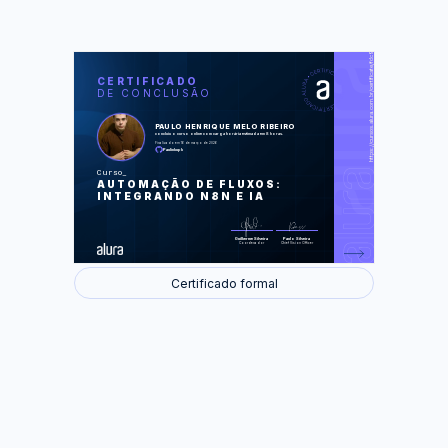
https://cursos.alura.com.br/certificate/fdc944c5-a2a1-4379-b0e9-559e0a1601f6
LAS
AU
CERTIFICADO
DE CONCLUSÃO
ChatGPT como Copiloto de
Produtividade
Atendimento ao Cliente Inteligente
PAULO HENRIQUE MELO RIBEIRO
Organização e Relatórios
concluiu o curso online com carga horária estimada em 8 horas.
Automáticos
Finalizado em 16 de março de 2026
Monitoramento de Reclamações e
Paulinhuph
Feedback
Automação Completa do Atendimento
Curso
AUTOMAÇÃO DE FLUXOS:
Foram feitas 62 de 62 atividades.
INTEGRANDO N8N E IA
Guilherme Silveira
Paulo Silveira
Coordenador
Chief Vision Officer
Certificado formal