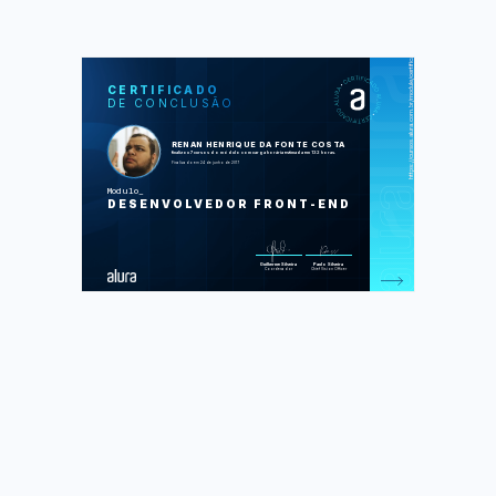
https://cursos.alura.com.br/module/certificate/4026913f-0c1d-4b30-b635-84db2c0b65de
SOS
CUR
CERTIFICADO
DE CONCLUSÃO
HTML5 e CSS3 I: Suas primeiras
páginas da Web
HTML5 e CSS3 II: Turbinando as
suas páginas
RENAN HENRIQUE DA FONTE COSTA
JavaScript: programando na
finalizou 7 cursos do módulo com carga horária estimada em 132 horas.
linguagem da web
Finalizado em 24 de junho de 2017
jQuery: domine a biblioteca mais
popular do mercado parte 1
Modulo
jQuery: avance na biblioteca mais
DESENVOLVEDOR FRONT-END
popular do mercado parte 2
Web Design Responsivo: Páginas que
se adaptam do mobile ao desk
Front-end: Projeto de conclusão
Foram feitas 520 de 520 atividades.
Guilherme Silveira
Paulo Silveira
Coordenador
Chief Vision Officer