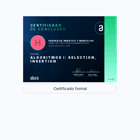
https://cursos.alura.com.br/certificate/214d5957-712c-4b16-a37b-24e42fa9fbc2
LAS
AU
CERTIFICADO
DE CONCLUSÃO
Busca do menor valor e um trecho
específico no array
Representando os produtos
A importância da ordenação
HENRIQUE ARANTES TIRABOSCHI
Ordenando ao selecionar o mais
concluiu o curso online com carga horária estimada em 12 horas.
barato
Finalizado em 09 de setembro de 2018
Simulando SelectionSort
Ordenando cartas de baralho
Curso
A comparação do desempenho de um
ALGORITMOS I: SELECTION,
algoritmo linear com um quadrático
Algoritmos cúbicos
INSERTION
Foram feitas 39 de 39 atividades.
Guilherme Silveira
Paulo Silveira
Coordenador
Chief Vision Officer
Certificado formal