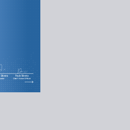
Silveira
Paulo Silveira
nador
Chief Vision Officer