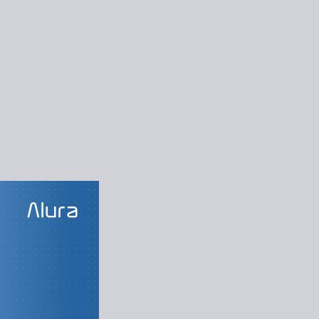
SOS DA TRILHA
da Oracle
 consulte dados
o SQL com MySQL
ados com MySQL
código no MySQL
ização do banco