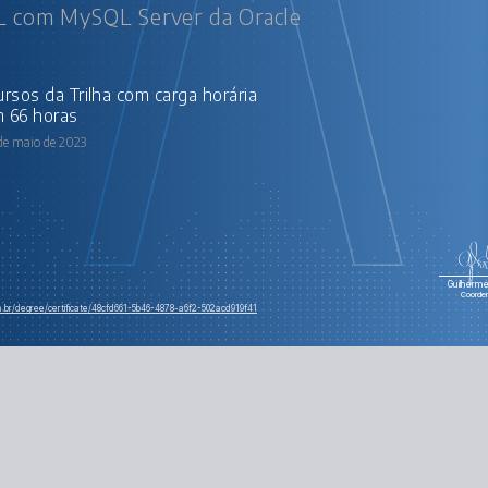
 com MySQL Server da Oracle
 66 horas
de maio de 2023
Guilherme 
Coorde
m.br/degree/certificate/48cfd661-5b46-4878-a6f2-502acd919f41