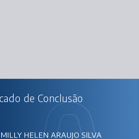
CUR
icado de Conclusão
SQL com MySQL Server 
SQL com MySQL: manipule e
Consultas SQL: avançando n
Comandos DML: manipulação de d
Procedures SQL: executando 
Administração do MySQL: segurança e otim
MILLY HELEN ARAUJO SILVA