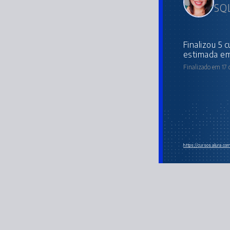
SQL
Finalizou 5 cursos da Trilha com carga horária
estimada em
Finalizado em 17 
https://cursos.alura.co