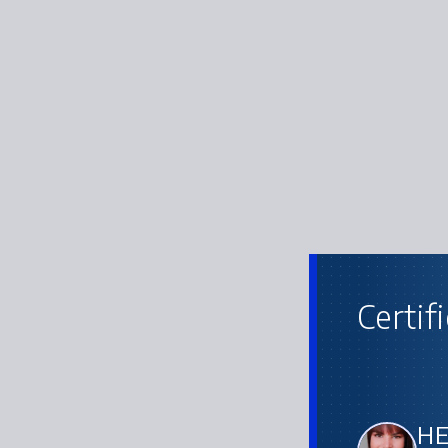
Certif
HE