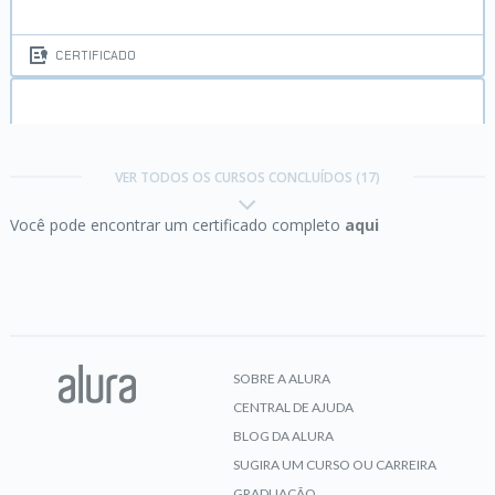
CERTIFICADO
Django:
programação web com Python e
simplicidade
VER TODOS OS CURSOS CONCLUÍDOS (17)
Você pode encontrar um certificado completo
aqui
CERTIFICADO
Git:
Controle e compartilhe seu código
SOBRE A ALURA
CENTRAL DE AJUDA
CERTIFICADO
BLOG DA ALURA
SUGIRA UM CURSO OU CARREIRA
GRADUAÇÃO