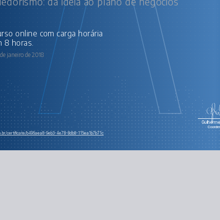
dorismo: da ideia ao plano de negócios
 8 horas.
de janeiro de 2018
Guilherme 
Coorde
om.br/certificate/b496aea8-9eb3-4e78-8db8-115ea1b7b71c