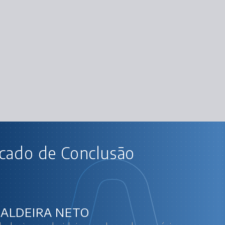
AU
icado de Conclusão
Empreendedorismo: da ideia ao plano d
Pilares do E
Ideias
Ideias vs Oportunidades: Atrati
Prospost
P
ALDEIRA NETO