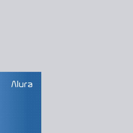
LAS DO CURSO
e negócios
mpreendedorismo
 e Oportunidades
vidade de Mercado
a de valor e BMC
lano de negócios