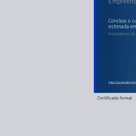
Empreende
concluiu o curso online com carga horária
estimada em
Finalizado em 28 
https://cursos.alura.c
Certificado formal