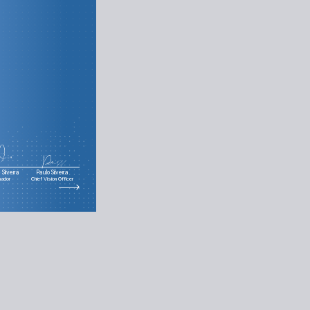
Silveira
Paulo Silveira
nador
Chief Vision Officer