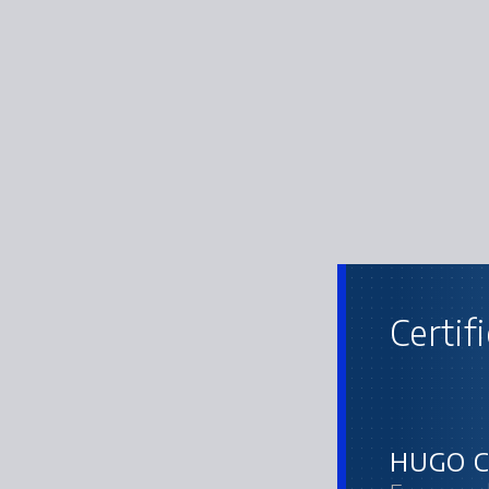
Certif
HUGO C