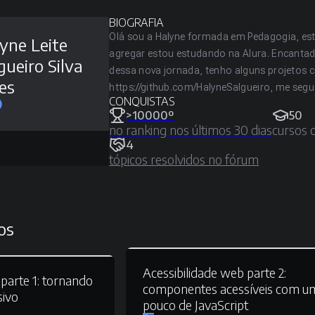
BIOGRAFIA
Olá sou a Halyne formada em Pedagogia, 
yne Leite
agregar estou estudando na Alura. Encantad
gueiro Silva
dessa nova jornada, tenho alguns projetos 
es
https://github.com/HalyneSalgueiro, me segue
CONQUISTAS
>10000º
50
no ranking nos últimos 30 dias
cursos 
4
tópicos resolvidos no fórum
os
Acessibilidade web parte 2:
parte 1:
tornando
componentes acessíveis com u
sivo
pouco de JavaScript