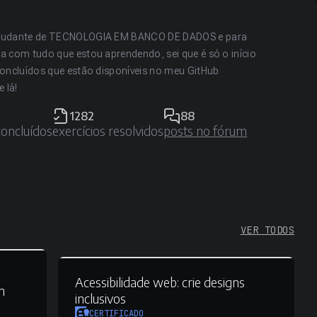
estudante de TECNOLOGIA EM BANCO DE DADOS e para
a com tudo que estou aprendendo, sei que é só o início
concluídos que estão disponíveis no meu GitHub
 lá!
1282
88
concluídos
exercícios resolvidos
posts no fórum
VER TODOS
Acessibilidade web:
crie designs
m
inclusivos
CERTIFICADO