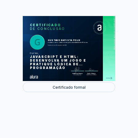
https://cursos.alura.com.br/certificate/f2d73fd5-4783-4861-8e45-6c8f636c07a0
LAS
AU
CERTIFICADO
DE CONCLUSÃO
Comece a programar hoje
Comunique-se com o usuário
Torne seu programa dinâmico com
variáveis
GUSTAVO BATISTA FELIX
Crie suas próprias funcionalidades
concluiu o curso online com carga horária estimada em 16 horas.
Pratique resolvendo problemas do seu
Finalizado em 26 de junho de 2018
dia a dia
Execute códigos diferentes
Curso
dependendo da condição
JAVASCRIPT E HTML:
Repita tarefas
Interaja de maneira diferente com o
DESENVOLVA UM JOGO E
usuário
PRATIQUE LÓGICA DE
Trabalhe com muitos dados
PROGRAMAÇÃO
Foram feitas 135 de 135 atividades.
Guilherme Silveira
Paulo Silveira
Coordenador
Chief Vision Officer
Certificado formal