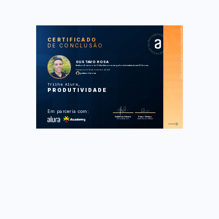
https://cursos.alura.com.br/degree/certificate/7413b0ad-5264-4da1-b2e5-d8113093043b
SOS
CUR
CERTIFICADO
DE CONCLUSÃO
Hábitos: da produtividade às metas
pessoais
Foco: trazendo mais resultados para
GUSTAVO ROSA
o dia a dia
finalizou 6 cursos da Trilha Alura com carga horária estimada em 60 horas.
Produtividade parte 1: estratégias
Finalizado em 04 de novembro de 2021
para o dia a dia
gustavodsrosa
Produtividade parte 2: organização e
prioridade
Trilha Alura
Eficácia parte 1: hábitos para sua
PRODUTIVIDADE
proatividade
Eficácia parte 2: hábitos para sua
proatividade
Em parceria com:
Foram feitas 344 de 344 atividades.
Guilherme Silveira
Paulo Silveira
Coordenador
Chief Vision Officer