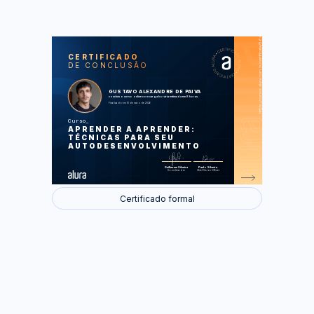
https://cursos.alura.com.br/certificate/56af08e8-8853-4123-9015-3f4206eebfa2
LAS
AU
CERTIFICADO
DE CONCLUSÃO
Aprendizagem como Estilo de Vida
Talento ou Disciplina?
Desvendando o Cérebro
O poder das Metas
GUSTAVO ALEXANDRE DE PAIVA
Rotina de Aprendizagem
concluiu o curso online com carga horária estimada em 8 horas.
Finalizado em 10 de maio de 2026
Foram feitas 53 de 53 atividades.
Curso
APRENDER A APRENDER:
TÉCNICAS PARA SEU
AUTODESENVOLVIMENTO
Guilherme Silveira
Paulo Silveira
Coordenador
Chief Vision Officer
Certificado formal