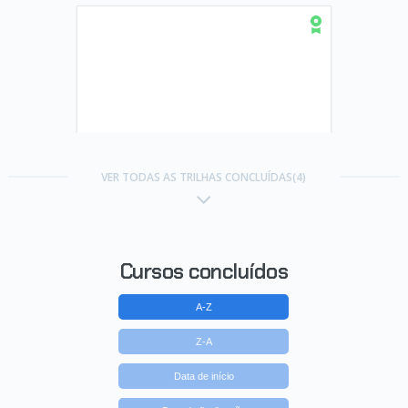
Trilha Java Web: crie aplicações
usando Spring Boot
VER TODAS AS TRILHAS CONCLUÍDAS(4)
Concluído em 05/09/2024
VER CERTIFICADO
Cursos concluídos
A-Z
Z-A
Data de início