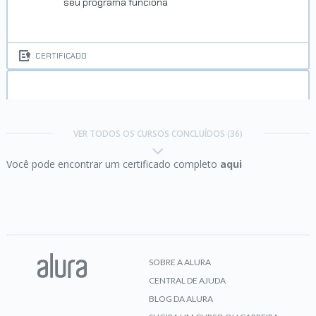
seu programa funciona
CERTIFICADO
C:
conhecendo a Linguagem das Linguagens
VER TODOS OS CURSOS CONCLUÍDOS (36)
Você pode encontrar um certificado completo
aqui
CERTIFICADO
C#:
explorando a linguagem
SOBRE A ALURA
CENTRAL DE AJUDA
CERTIFICADO
BLOG DA ALURA