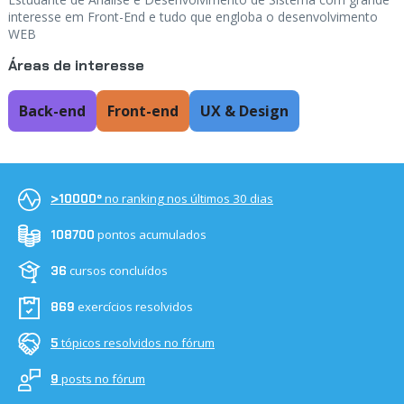
interesse em Front-End e tudo que engloba o desenvolvimento
WEB
Áreas de interesse
Back-end
Front-end
UX & Design
no ranking nos últimos 30 dias
>10000º
pontos acumulados
108700
cursos concluídos
36
exercícios resolvidos
869
tópicos resolvidos no fórum
5
posts no fórum
9