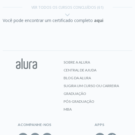
Evolution and Distributions
VER TODOS OS CURSOS CONCLUÍDOS (61)
Você pode encontrar um certificado completo
aqui
CERTIFICADO
Certificação Linux LPI Essentials parte 2:
Open
Source Software and Licensing
SOBRE A ALURA
CENTRAL DE AJUDA
CERTIFICADO
BLOG DA ALURA
SUGIRA UM CURSO OU CARREIRA
GRADUAÇÃO
Design Patterns Java I:
Boas práticas de
PÓS-GRADUAÇÃO
programação
MBA
ACOMPANHE-NOS
APPS
CERTIFICADO