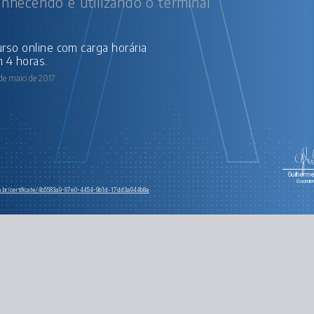
conhecendo e utilizando o terminal
 4 horas.
de maio de 2017
Guilherme 
Coorde
om.br/certificate/4b5583a9-97e0-4454-9b1d-17dd3a944b8a