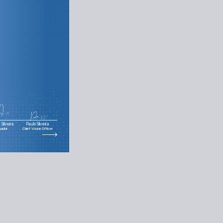
Silveira
Paulo Silveira
nador
Chief Vision Officer