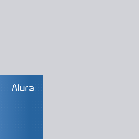
LAS DO CURSO
 o terminal
vos e diretórios
s coringa no bash
tando arquivos.
dos do terminal
clusão, repetição