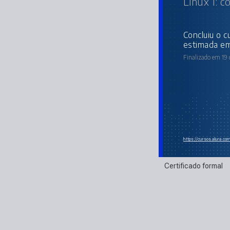
Linux I: 
concluiu o curso online com carga horária
estimada em
Finalizado em 19 
https://cursos.alura.c
Certificado formal