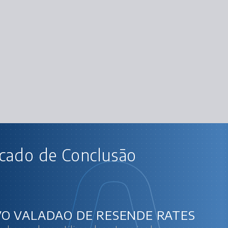
AU
icado de Conclusão
Linux I: conhecendo e utilizando
Trabalhando com arqui
Mais sobre redirecionamento e caractere
Manipulando, compactando e descompac
Mais sobre compactação e descompactação e coman
Edição de arquivos com o VI: inclusão, alteração, ex
O VALADAO DE RESENDE RATES