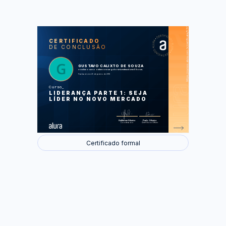
https://cursos.alura.com.br/certificate/5301c70e-9e58-4e99-acee-3e8c18604294
LAS
AU
CERTIFICADO
DE CONCLUSÃO
Introdução
Que Líder Você Quer Ser
Origens Históricas
Prestígio e Poder
GUSTAVO CALIXTO DE SOUZA
Liderança em Contraste
concluiu o curso online com carga horária estimada em 8 horas.
Gerações no Mercado
Finalizado em 25 de janeiro de 2018
Linguagem Corporal
Que Líder se Busca Hoje
Curso
LIDERANÇA PARTE 1: SEJA
Foram feitas 65 de 65 atividades.
LÍDER NO NOVO MERCADO
Guilherme Silveira
Paulo Silveira
Coordenador
Chief Vision Officer
Certificado formal