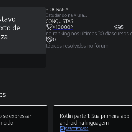
BIOGRAFIA
Estudando na Alura...
stavo
CONQUISTAS
ixto de
>10000º
5
no ranking nos últimos 30 dias
cursos 
uza
0
tópicos resolvidos no fórum
os
 se expressar
Kotlin parte 1:
Sua primeira app
endido
android na linguagem
CERTIFICADO