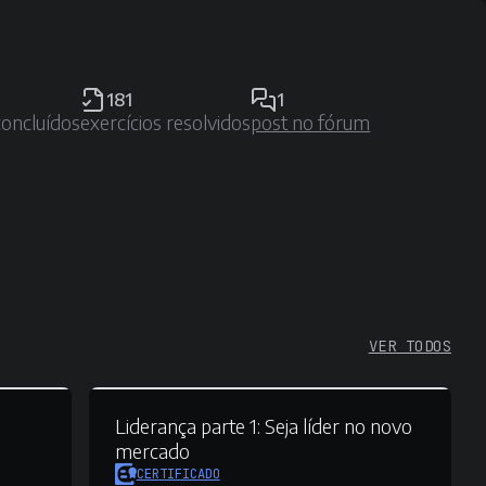
181
1
concluídos
exercícios resolvidos
post no fórum
VER TODOS
Liderança parte 1:
Seja líder no novo
mercado
CERTIFICADO