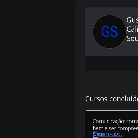
Gu
GS
Cal
So
Cursos concluíd
Comunicação:
como
bem e ser compre
CERTIFICADO