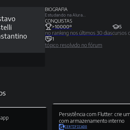
BIOGRAFIA
Estudando na Alura...
stavo
CONQUISTAS
telli
>10000º
5
no ranking nos últimos 30 dias
cursos 
stantino
1
tópico resolvido no fórum
os
Persistência com Flutter:
crie u
 app
com armazenamento interno
CERTIFICADO