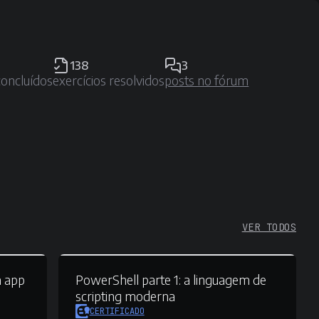
138
3
concluídos
exercícios resolvidos
posts no fórum
VER TODOS
m app
PowerShell parte 1:
a linguagem de
scripting moderna
CERTIFICADO