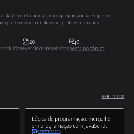
ral da Grande Dourados, Sócio proprietário da Empresa
ado por tecnologia e solucionar problemas usando
26
0
concluídos
exercícios resolvidos
posts no fórum
VER TODOS
e
Lógica de programação:
mergulhe
em programação com JavaScript
CERTIFICADO