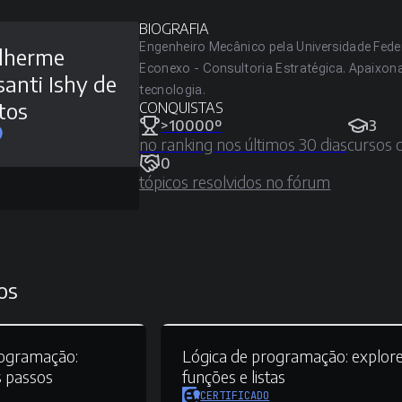
BIOGRAFIA
Engenheiro Mecânico pela Universidade Fede
lherme
Econexo - Consultoria Estratégica. Apaixon
santi Ishy de
tecnologia.
tos
CONQUISTAS
>10000º
3
no ranking nos últimos 30 dias
cursos 
0
tópicos resolvidos no fórum
os
ogramação:
Lógica de programação:
explor
s passos
funções e listas
CERTIFICADO