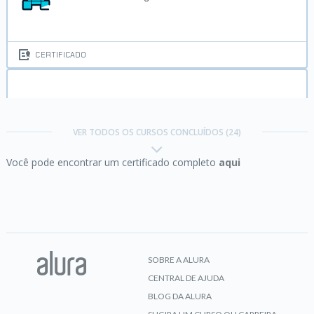
CERTIFICADO
Excel:
domine o editor de planilhas
VER TODOS OS CURSOS CONCLUÍDOS (24)
Você pode encontrar um certificado completo
aqui
CERTIFICADO
Git e GitHub:
compartilhando e colaborando em
projetos
SOBRE A ALURA
CENTRAL DE AJUDA
CERTIFICADO
BLOG DA ALURA