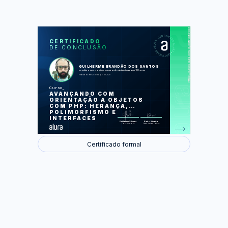
https://cursos.alura.com.br/certificate/de8c3f48-68a0-4c4d-b488-c3593ddc03ed
LAS
AU
CERTIFICADO
DE CONCLUSÃO
Herança
Namespace e Autoload
Classes e métodos abstratos
Polimorfismos
GUILHERME BRANDÃO DOS SANTOS
Interfaces
concluiu o curso online com carga horária estimada em 10 horas.
Métodos mágicos
Finalizado em 21 de março de 2020
Curso
Foram feitas 50 de 63 atividades.
AVANÇANDO COM
ORIENTAÇÃO A OBJETOS
COM PHP: HERANÇA,
POLIMORFISMO E
INTERFACES
Guilherme Silveira
Paulo Silveira
Coordenador
Chief Vision Officer
Certificado formal