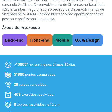
cursando Análise e Desenvolvimento de Sistemas na faculdade
IESB e também faço um curso técnico de Desenvolvimento de
Sistemas pelo SENAI. Sempre buscando me aperfeiçoar como
pessoa e profissional a cada dia.
Áreas de interesse
Back-end
Front-end
Mobile
UX & Design
no ranking nos últimos 30 dias
>10000º
pontos acumulados
51600
cursos concluídos
26
exercícios resolvidos
403
tópicos resolvidos no fórum
0