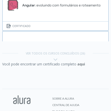
Angular:
evoluindo com formulários e roteamento
CERTIFICADO
Carreira Desenvolvedor(a) Flutter:
Boas-vindas
e primeiros passos
VER TODOS OS CURSOS CONCLUÍDOS (26)
Você pode encontrar um certificado completo
aqui
CERTIFICADO
Começando em Programação:
carreira e
primeiros passos
SOBRE A ALURA
CENTRAL DE AJUDA
CERTIFICADO