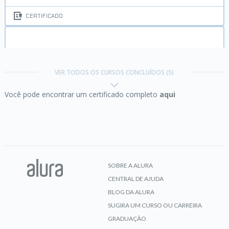
CERTIFICADO
Identidade Visual II:
Digitalizando logos
VER TODOS OS CURSOS CONCLUÍDOS (5)
Você pode encontrar um certificado completo
aqui
CERTIFICADO
PHP e MySQL I:
Fundamentos para criar um
sistema na Web
SOBRE A ALURA
CENTRAL DE AJUDA
CERTIFICADO
BLOG DA ALURA
SUGIRA UM CURSO OU CARREIRA
GRADUAÇÃO