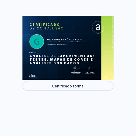
https://cursos.alura.com.br/certificate/6d043852-b41b-4353-b697-31520b9b37b1
LAS
AU
CERTIFICADO
DE CONCLUSÃO
Introdução à experimentação
Introdução à análise de experimentos
Análises estatísticas
Atualizando as análises
GIUSEPPE ANTÔNIO TINTI
Usando o modelo
concluiu o curso online com carga horária estimada em 6 horas.
Finalizado em 05 de janeiro de 2022
Foram feitas 49 de 49 atividades.
Curso
ANÁLISE DE EXPERIMENTOS:
TESTES, MAPAS DE CORES E
ANÁLISES DOS DADOS
Guilherme Silveira
Paulo Silveira
Coordenador
Chief Vision Officer
Certificado formal