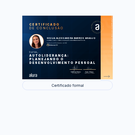
https://cursos.alura.com.br/certificate/3cbeb5fd-677b-4aca-8e5e-4f43349ee8ce
LAS
AU
CERTIFICADO
DE CONCLUSÃO
A importância da autoliderança
Autoconhecimento
Planejamento
GIULIA ALESSANDRA BARROS ARAUJO
Estruturando um PDI
concluiu o curso online com carga horária estimada em 8 horas.
Otimizando seu PDI com IA
Finalizado em 26 de fevereiro de 2026
Giuliaaraujo98
Foram feitas 42 de 42 atividades.
Curso
AUTOLIDERANÇA:
PLANEJANDO O
DESENVOLVIMENTO PESSOAL
Guilherme Silveira
Paulo Silveira
Coordenador
Chief Vision Officer
Certificado formal