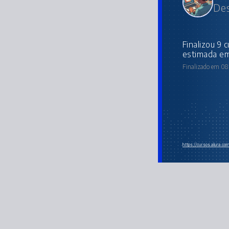
Des
Finalizou 9 cursos da Trilha com carga horária
estimada em
Finalizado em 08 
https://cursos.alura.c