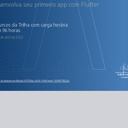
envolva seu primeiro app com Flutter
Flutter: gerenciamento de esta
 96 horas
de abril de 2023
Guilherme 
Coorde
om.br/degree/certificate/41513c6a-a544-41d8-bcab-7e5491782c2a