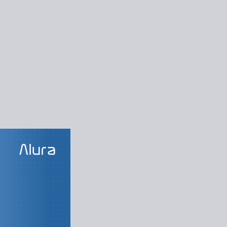
SOS DA TRILHA
om Flutter
agens e Animações
vegação e estados
istência de dados
do sua aplicação
ção da aplicação
roduzindo layouts
outs responsivos
de Widget e Mocks