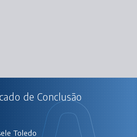
CUR
icado de Conclusão
Desenvolva seu primeiro app c
Flutter: Widgets, Stateless, Stateful, Im
Flutter: Controller, na
Flutter: aplicando pers
Flutter com WebAPI: integran
Flutter com Web API: evoluindo na integra
Flutter: estilizando e rep
sele Toledo
Flutter: aplicando constraints e implementando lay
Flutter: aplicando testes de unidade, 