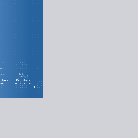
dos com Provider
Silveira
Paulo Silveira
nador
Chief Vision Officer