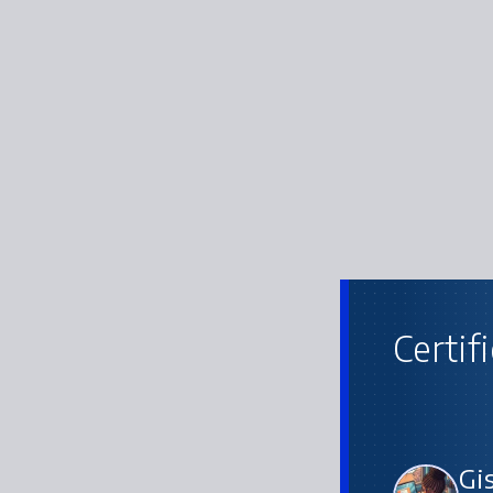
Certif
Gi