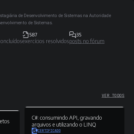
 estagiária de Desenvolvimento de Sistemas na Autoridade
senvolvimento de Sistemas.
587
35
concluídos
exercícios resolvidos
posts no fórum
VER TODOS
C#:
consumindo API, gravando
jetos
arquivos e utilizando o LINQ
CERTIFICADO