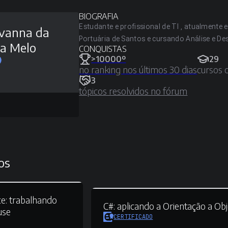
BIOGRAFIA
Estudante e profissional de TI , atualmente
vanna da
Portuária de Santos e cursando Análise e De
va Melo
CONQUISTAS
>10000º
29
no ranking nos últimos 30 dias
cursos 
3
tópicos resolvidos no fórum
os
e:
trabalhando
C#:
aplicando a Orientação a Ob
use
CERTIFICADO