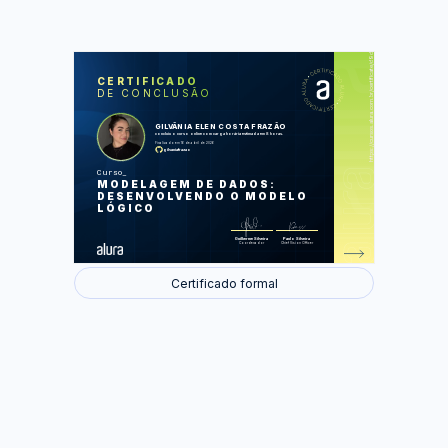
https://cursos.alura.com.br/certificate/d9dbdd2a-8f5e-4c1c-b756-d677e51f8fda
LAS
AU
CERTIFICADO
DE CONCLUSÃO
Transformação do modelo conceitual
em lógico
Definindo tabelas e relacionamentos
GILVÂNIA ELEN COSTA FRAZÃO
Avançando na modelagem lógica
concluiu o curso online com carga horária estimada em 8 horas.
Aplicando o modelo lógico à planilha
Finalizado em 16 de abril de 2026
Aplicando em outros contextos
gilvaniafrazao
Curso
Foram feitas 43 de 43 atividades.
MODELAGEM DE DADOS:
DESENVOLVENDO O MODELO
LÓGICO
Guilherme Silveira
Paulo Silveira
Coordenador
Chief Vision Officer
Certificado formal