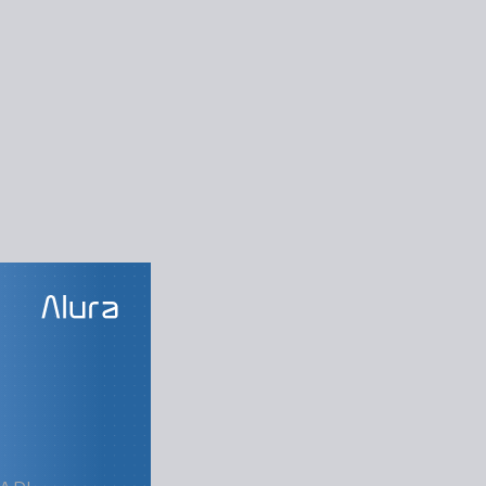
LAS DO CURSO
C para API
ução a Web APIs
de livros na API
ronizando a API
rsos de uma API
iando conteúdos
egurança na API
do as aplicações