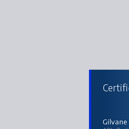
Certif
APIs R
Gilvane 