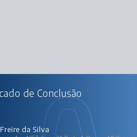
AU
icado de Conclusão
est com Asp.NET Core 2.1 Parte 1: Da app MV
Introd
CRUD 
Pad
Recu
Negoc
S
Freire da Silva
Separan