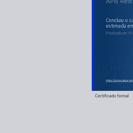
APIs Rest
concluiu o curso online com carga horária
estimada em
Finalizado em 17
https://cursos.alura.c
Certificado formal