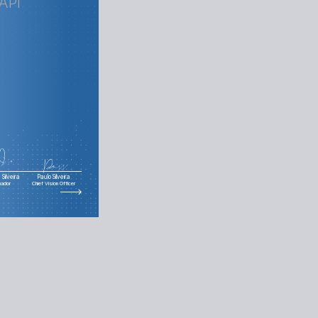
 API
Silveira
Paulo Silveira
nador
Chief Vision Officer