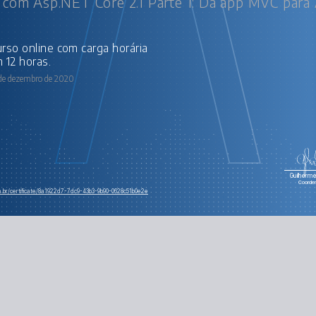
 com Asp.NET Core 2.1 Parte 1: Da app MVC para
 12 horas.
 de dezembro de 2020
Guilherme 
Coorde
om.br/certificate/8a1922d7-7dc9-43b3-9b90-0628c51b0e2e