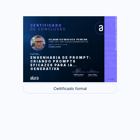
https://cursos.alura.com.br/certificate/f77cff84-d08b-4757-aed0-46d4b71c8ef7
LAS
AU
CERTIFICADO
DE CONCLUSÃO
Conceitos iniciais
Engenharia de Prompt
Few-Shot Prompt
GILMAR DOMINGOS PEREIRA
Chain-of-Thought Prompt
concluiu o curso online com carga horária estimada em 6 horas.
Mais técnicas de Prompt
Finalizado em 10 de maio de 2026
gilmar-pereira2
Foram feitas 35 de 35 atividades.
Curso
ENGENHARIA DE PROMPT:
CRIANDO PROMPTS
EFICAZES PARA IA
GENERATIVA
Guilherme Silveira
Paulo Silveira
Coordenador
Chief Vision Officer
Certificado formal