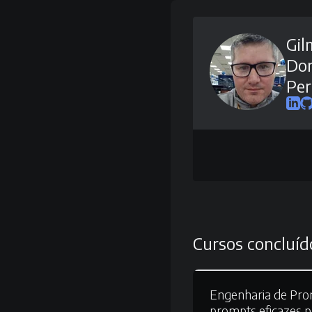
Gil
Do
Per
Cursos concluíd
Engenharia de Pro
prompts eficazes p