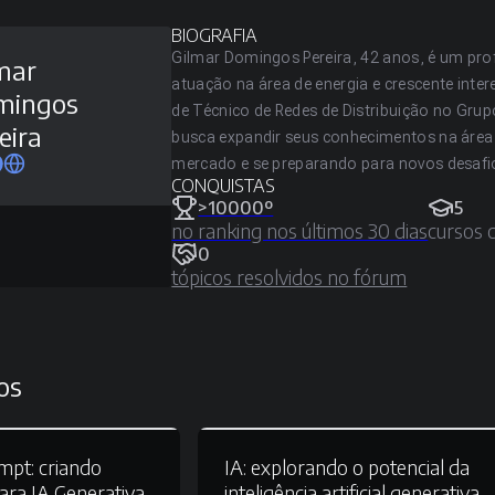
BIOGRAFIA
Gilmar Domingos Pereira, 42 anos, é um pro
mar
atuação na área de energia e crescente inte
mingos
de Técnico de Redes de Distribuição no Grup
eira
busca expandir seus conhecimentos na áre
mercado e se preparando para novos desafi
CONQUISTAS
>10000º
5
no ranking nos últimos 30 dias
cursos 
0
tópicos resolvidos no fórum
os
mpt:
criando
IA:
explorando o potencial da
ara IA Generativa
inteligência artificial generativa