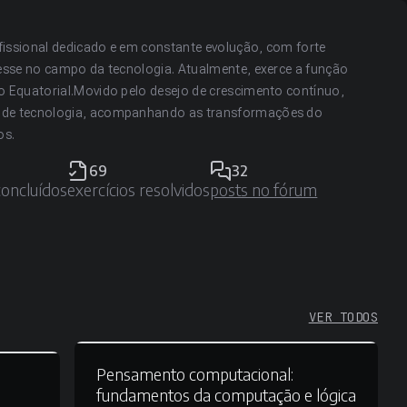
fissional dedicado e em constante evolução, com forte
resse no campo da tecnologia. Atualmente, exerce a função
o Equatorial.Movido pelo desejo de crescimento contínuo,
a de tecnologia, acompanhando as transformações do
os.
69
32
concluídos
exercícios resolvidos
posts no fórum
VER TODOS
Pensamento computacional:
fundamentos da computação e lógica