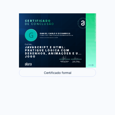
https://cursos.alura.com.br/certificate/690cd0bd-f037-4ae0-a8e2-b474709b0c2d
LAS
AU
CERTIFICADO
DE CONCLUSÃO
Desenhando gráficos com Canvas
Extraindo funções
Interagindo com o usuário
Movendo elementos: animações
DANIEL CARLOS DE BARROS
simples
concluiu o curso online com carga horária estimada em 10 horas.
Nosso primeiro jogo
Finalizado em 29 de dezembro de 2016
Curso
Foram feitas 9 de 26 atividades.
JAVASCRIPT E HTML:
PRATIQUE LÓGICA COM
DESENHOS, ANIMAÇÕES E UM
JOGO
Guilherme Silveira
Paulo Silveira
Coordenador
Chief Vision Officer
Certificado formal