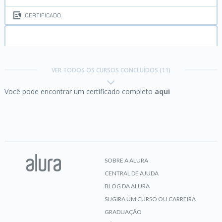
CERTIFICADO
MySQL I:
Iniciando suas consultas
VER TODOS OS CURSOS CONCLUÍDOS (11)
Você pode encontrar um certificado completo
aqui
CERTIFICADO
MySQL II:
Consultas poderosas
SOBRE A ALURA
CENTRAL DE AJUDA
CERTIFICADO
BLOG DA ALURA
SUGIRA UM CURSO OU CARREIRA
GRADUAÇÃO