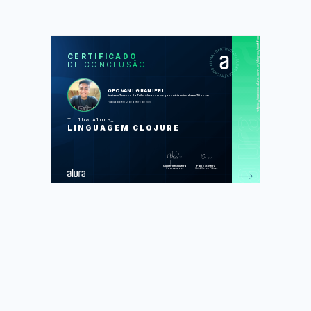
https://cursos.alura.com.br/degree/certificate/341670ae-99ca-44dc-bee9-11df71a2f65b
SOS
CUR
CERTIFICADO
DE CONCLUSÃO
Clojure: programação funcional
Clojure: coleções no dia a dia
Clojure: mutabilidade com átomos e
refs
GEOVANI GRANIERI
Clojure: Record, protocol e multi method
finalizou 7 cursos da Trilha Alura com carga horária estimada em 70 horas.
Clojure: Schemas
Finalizado em 12 de janeiro de 2021
Clojure: explorando testes
Clojure: geradores e testes de
Trilha Alura
propriedades
LINGUAGEM CLOJURE
Foram feitas 263 de 263 atividades.
Guilherme Silveira
Paulo Silveira
Coordenador
Chief Vision Officer