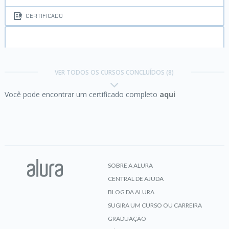
CERTIFICADO
Microservices com Spring Cloud:
Circuit Breaker,
Hystrix e API Gateway
VER TODOS OS CURSOS CONCLUÍDOS (8)
Você pode encontrar um certificado completo
aqui
CERTIFICADO
Spring Boot API REST:
construa uma API
SOBRE A ALURA
CENTRAL DE AJUDA
CERTIFICADO
BLOG DA ALURA
SUGIRA UM CURSO OU CARREIRA
GRADUAÇÃO