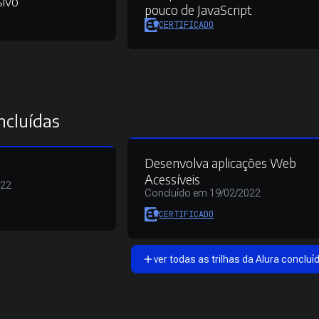
sivo
pouco de JavaScript
CERTIFICADO
ncluídas
Desenvolva aplicações Web
Acessíveis
022
Concluído em 19/02/2022
CERTIFICADO
ver todas as trilhas da Alura concluí