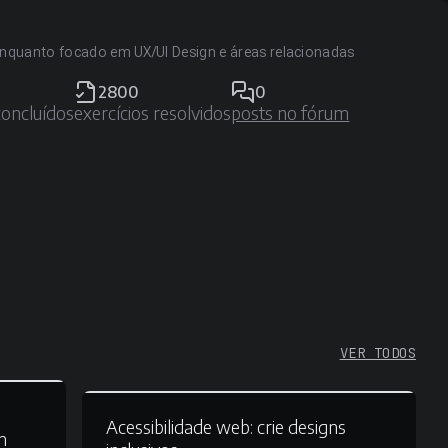
 enquanto focado em UX/UI Design e áreas relacionadas
2800
0
concluídos
exercícios resolvidos
posts no fórum
VER TODOS
Acessibilidade web:
crie designs
m