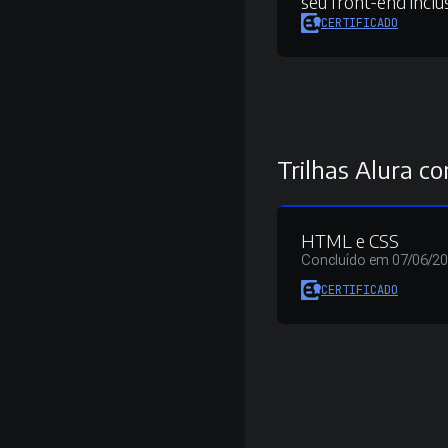
seu front-end inclu
CERTIFICADO
Trilhas Alura co
HTML e CSS
Concluído em 07/06/2
CERTIFICADO