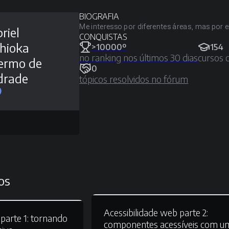
BIOGRAFIA
Me interesso por diferentes áreas, mas por
riel
CONQUISTAS
hioka
>10000º
154
no ranking nos últimos 30 dias
cursos 
ermo de
0
drade
tópicos resolvidos no fórum
os
Acessibilidade web parte 2:
parte 1:
tornando
componentes acessíveis com u